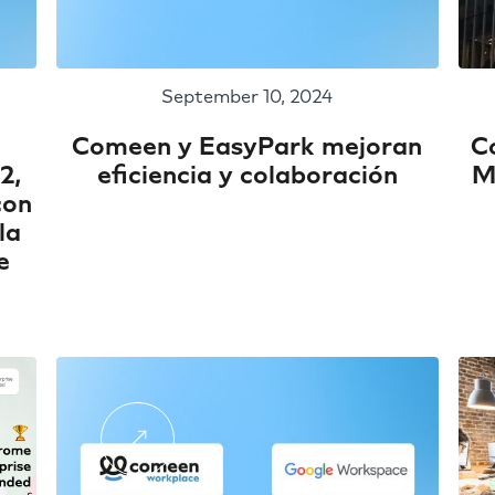
September 10, 2024
Comeen y EasyPark mejoran
C
2,
eficiencia y colaboración
M
con
la
e