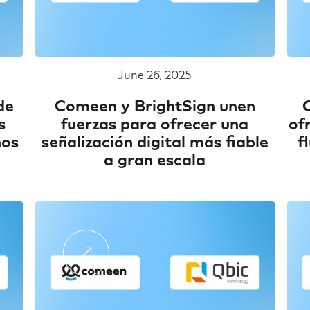
June 26, 2025
de
Comeen y BrightSign unen
s
fuerzas para ofrecer una
of
nos
señalización digital más fiable
f
a gran escala