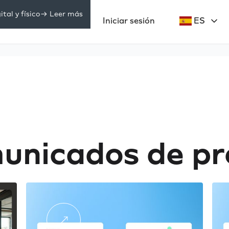
tal y físico
-> Leer más
Precios
Iniciar sesión
ES
ecursos
unicados de pr