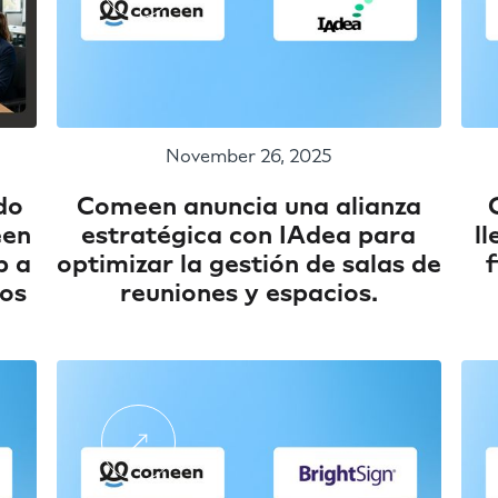
November 26, 2025
do
Comeen anuncia una alianza
een
estratégica con IAdea para
ll
b a
optimizar la gestión de salas de
f
cos
reuniones y espacios.