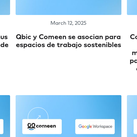
March 12, 2025
sus
Qbic y Comeen se asocian para
C
 de
espacios de trabajo sostenibles
m
pa