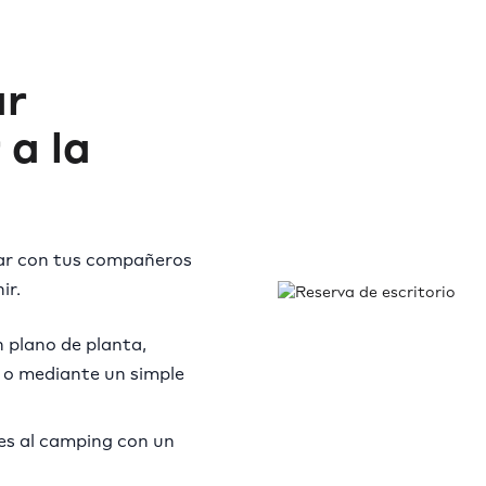
ar
 a la
rar con tus compañeros
ir.
n plano de planta,
 o mediante un simple
ues al camping con un