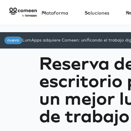
Plataforma
Soluciones
R
nuevo
LumApps adquiere Comeen: unificando el trabajo digi
Reserva d
escritorio
un mejor l
de trabajo