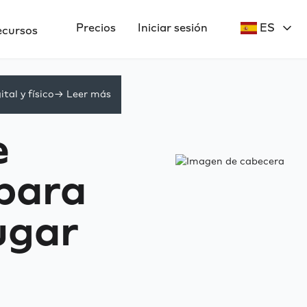
Precios
Iniciar sesión
ES
ecursos
tal y físico
-> Leer más
e
 para
ugar