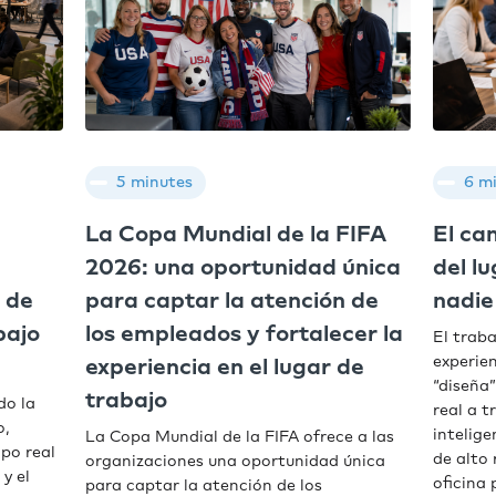
5 minutes
6 m
La Copa Mundial de la FIFA
El ca
2026: una oportunidad única
del l
 de
para captar la atención de
nadie
bajo
los empleados y fortalecer la
El trab
experien
experiencia en el lugar de
“diseña”
trabajo
do la
real a t
o,
intelige
La Copa Mundial de la FIFA ofrece a las
mpo real
de alto
organizaciones una oportunidad única
 y el
oficina 
para captar la atención de los