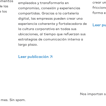
lementos
crear un
empleados y transformarla en
e las
friccio
compromiso, conexión y experiencias
e los
forma e
compartidas. Gracias a la cartelería
digital, las empresas pueden crear una
experiencia coherente y fortalecedora de
Leer pu
la cultura corporativa en todas sus
ubicaciones, al tiempo que refuerzan sus
estrategias de comunicación interna a
largo plazo.
Leer publicación
Nos importan s
 mes. Sin spam.