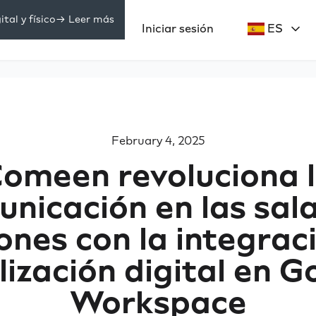
tal y físico
-> Leer más
Precios
Iniciar sesión
ES
ecursos
February 4, 2025
omeen revoluciona 
nicación en las sal
ones con la integrac
lización digital en G
Workspace