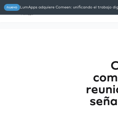
nuevo
LumApps adquiere Comeen: unificando el trabajo digi
Plataforma
Soluciones
R
C
comu
reuni
seña