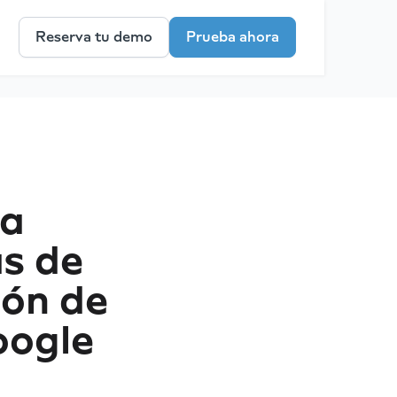
Reserva tu demo
Prueba ahora
la
as de
ión de
oogle