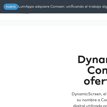
nuevo
LumApps adquiere Comeen: unificando el trabajo digi
Plataforma
Soluciones
R
Dynam
Com
ofer
DynamicScreen, el 
su nombre a Com
digital utilizada 