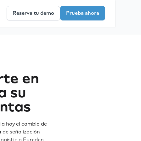
Reserva tu demo
Prueba ahora
rte en
a su
entas
ia hoy el cambio de
 de señalización
Logistic o Eureden.