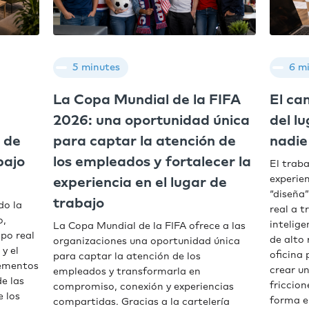
5 minutes
6 m
La Copa Mundial de la FIFA
El ca
2026: una oportunidad única
del l
 de
para captar la atención de
nadie
bajo
los empleados y fortalecer la
El trab
experien
experiencia en el lugar de
“diseña”
trabajo
do la
real a t
o,
intelige
La Copa Mundial de la FIFA ofrece a las
mpo real
de alto
organizaciones una oportunidad única
 y el
oficina 
para captar la atención de los
lementos
crear un
empleados y transformarla en
e las
friccio
compromiso, conexión y experiencias
e los
forma e
compartidas. Gracias a la cartelería