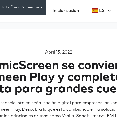
tal y físico
-> Leer más
Precios
Iniciar sesión
ES
ecursos
April 15, 2022
icScreen se convie
een Play y complet
ta para grandes cu
especialista en señalización digital para empresas, anunc
een Play. Descubra lo que está cambiando en la solución
por los principales grupos como Veolia, Sanofi, Imerys, FM 