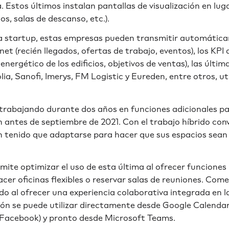
 Estos últimos instalan pantallas de visualización en lug
tos, salas de descanso, etc.).
la startup, estas empresas pueden transmitir automátic
net (recién llegados, ofertas de trabajo, eventos), los KP
nergético de los edificios, objetivos de ventas), las últi
lia, Sanofi, Imerys, FM Logistic y Eureden, entre otros, uti
rabajando durante dos años en funciones adicionales pa
 antes de septiembre de 2021. Con el trabajo híbrido conv
 tenido que adaptarse para hacer que sus espacios sean
mite optimizar el uso de esta última al ofrecer funciones
hacer oficinas flexibles o reservar salas de reuniones. Com
o al ofrecer una experiencia colaborativa integrada en l
ción se puede utilizar directamente desde Google Calendar
Facebook) y pronto desde Microsoft Teams.