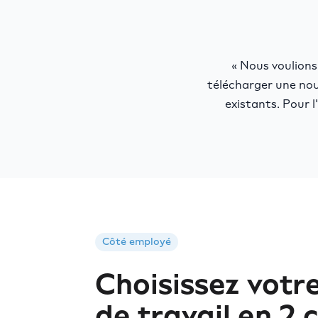
« Nous voulions
télécharger une nouv
existants. Pour l
Côté employé
Choisissez votr
de travail en 2 c