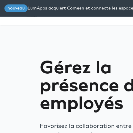
nouveau
LumApps acquiert Comeen et connecte les espaces 
Plateforme
Solutions
Res
Gérez la
présence 
employés
Favorisez la collaboration entre