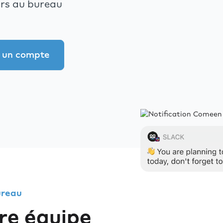
ours au bureau
 un compte
ureau
re équipe