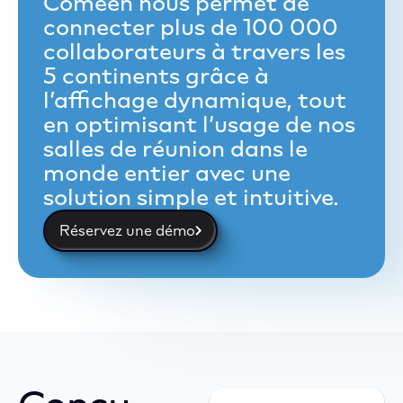
Comeen nous permet de
connecter plus de 100 000
collaborateurs à travers les
5 continents grâce à
l’affichage dynamique, tout
en optimisant l’usage de nos
salles de réunion dans le
monde entier avec une
solution simple et intuitive.
Réservez une démo