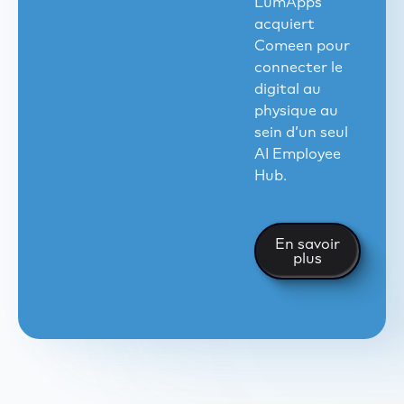
LumApps
acquiert
Comeen pour
connecter le
digital au
physique au
sein d’un seul
AI Employee
Hub.
En savoir plu
En savoir
plus