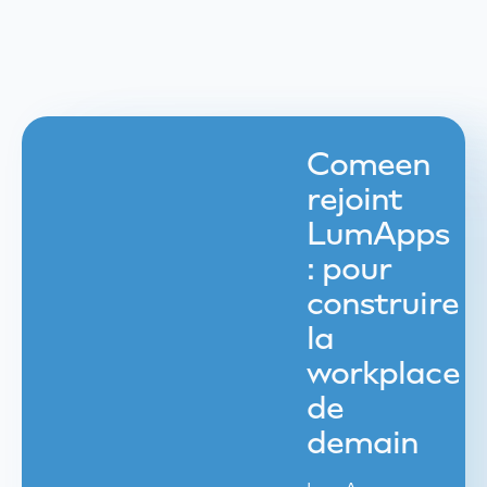
Comeen
rejoint
LumApps
: pour
construire
la
workplace
de
demain