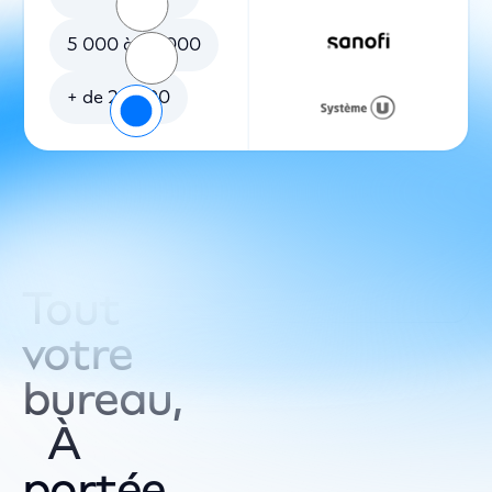
5 000 à 20 000
+ de 20 000
Tout
votre
bureau,
À
portée