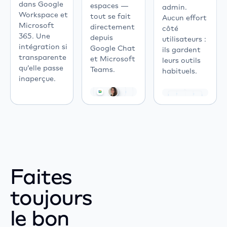
dans Google
OS,
espaces —
admin.
Workspace et
Windows,
tout se fait
Aucun effort
Microsoft
LG
directement
côté
365. Une
webOS,
depuis
utilisateurs :
intégration si
Android
Google Chat
ils gardent
transparente
TV,
et Microsoft
leurs outils
qu’elle passe
iOS,
Teams.
habituels.
inaperçue.
Linux,
and
Tizen.
Faites
toujours
le bon