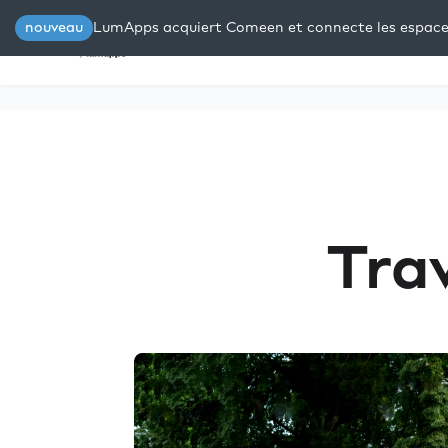
nouveau
LumApps acquiert Comeen et connecte les espaces 
Plateforme
Solutions
Res
Tra