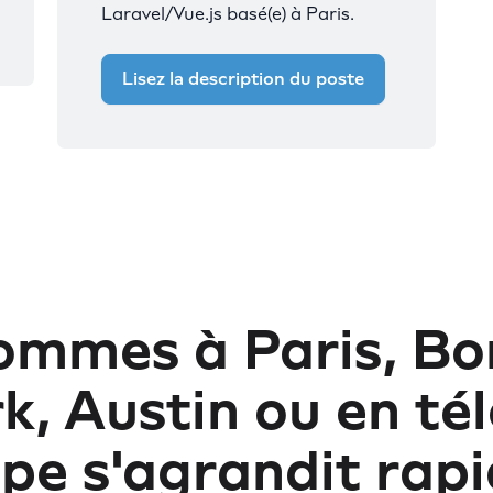
Laravel/Vue.js basé(e) à Paris.
Lisez la description du poste
ommes à Paris, Bo
, Austin ou en tél
uipe s'agrandit rap