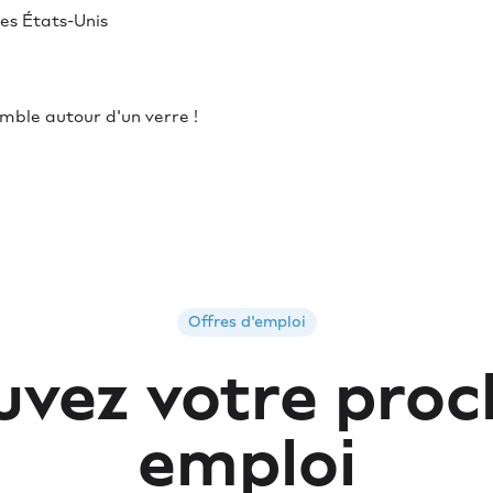
les États-Unis
ble autour d'un verre !
Offres d'emploi
uvez votre proc
emploi