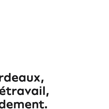
rdeaux,
étravail,
idement.