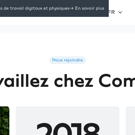
de travail digitaux et physiques
-> En savoir plus
Prix
Se connecter
FR
sources
Nous rejoindre
vaillez chez Co
2018