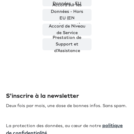
Données - EU
Accord sur les
Données - Hors
EU (EN
uniquement)
Accord de Niveau
de Service
Prestation de
Support et
d'Assistance
S'inscrire à la newsletter
Deux fois par mois, une dose de bonnes infos. Sans spam.
politique
La protection des données, au cœur de notre
de confidentialité
.