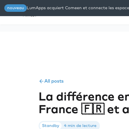
nouveau
LumApps acquiert Comeen et connecte les espaces 
Plateforme
Solutions
Res
All posts
La différence en
France 🇫🇷 et 
Standby
4 min de lecture