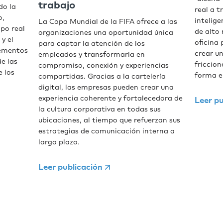
trabajo
do la
real a t
o,
intelige
La Copa Mundial de la FIFA ofrece a las
mpo real
de alto
organizaciones una oportunidad única
 y el
oficina 
para captar la atención de los
lementos
crear un
empleados y transformarla en
e las
friccio
compromiso, conexión y experiencias
e los
forma e
compartidas. Gracias a la cartelería
digital, las empresas pueden crear una
experiencia coherente y fortalecedora de
Leer pu
la cultura corporativa en todas sus
ubicaciones, al tiempo que refuerzan sus
estrategias de comunicación interna a
largo plazo.
Leer publicación