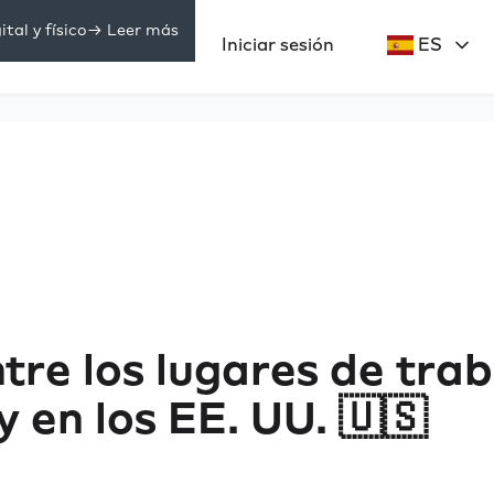
tal y físico
-> Leer más
Precios
Iniciar sesión
ES
ecursos
tre los lugares de tra
y en los EE. UU. 🇺🇸