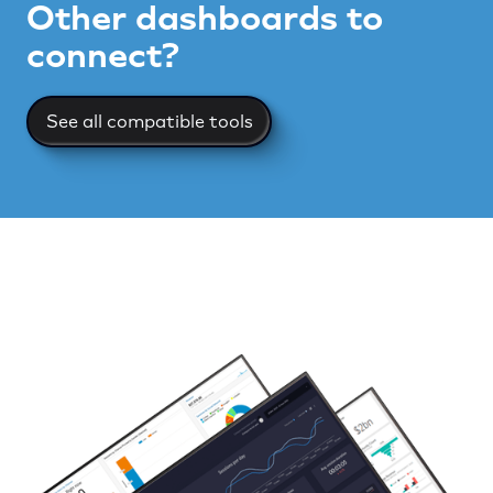
Other dashboards to
connect?
See all compatible tools
See all compatible tools