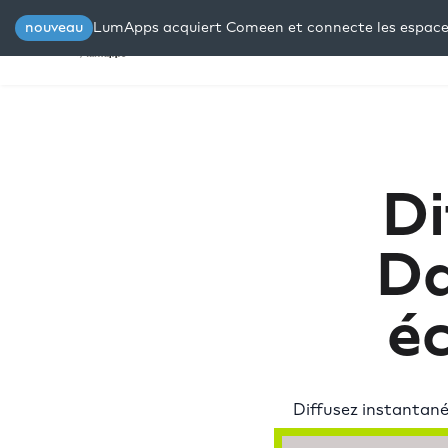
nouveau
LumApps acquiert Comeen et connecte les espaces 
Plateforme
Solutions
Res
Di
Da
é
Diffusez instantané