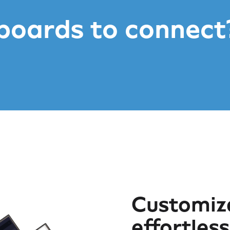
boards to connect
ls
Customiza
effortles