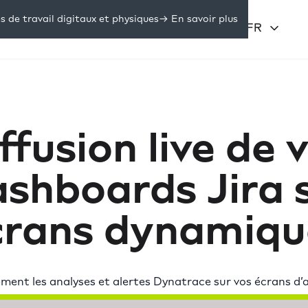
de travail digitaux et physiques
-> En savoir plus
Prix
Se connecter
FR
sources
ffusion live de 
shboards Jira 
crans dynamiqu
ment les analyses et alertes Dynatrace sur vos écrans d