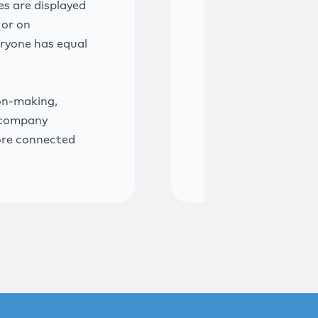
s are displayed
 or on
eryone has equal
on-making,
to company
ore connected