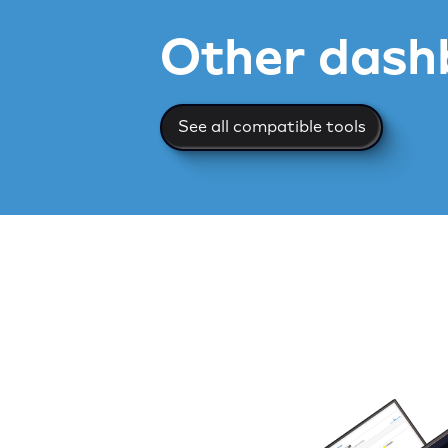
Other dash
See all compatible too
See all compatible tools