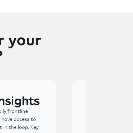
 your
?
nsights
lly frontline
 have access to
t in the loop. Key