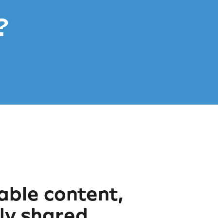
?
ble content,
sly shared