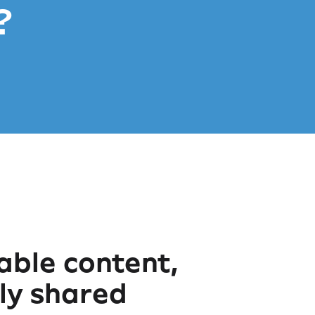
?
ble content,
sly shared