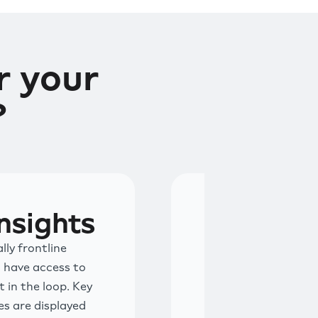
 your
?
nsights
lly frontline
 have access to
t in the loop. Key
s are displayed