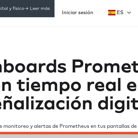
tal y físico
-> Leer más
Precios
Iniciar sesión
ES
ecursos
boards Prome
n tiempo real 
ñalización digi
e monitoreo y alertas de Prometheus en tus pantallas de s