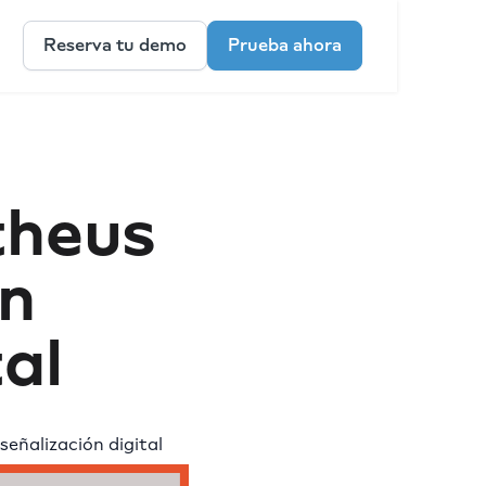
Reserva tu demo
Prueba ahora
theus
en
tal
eñalización digital