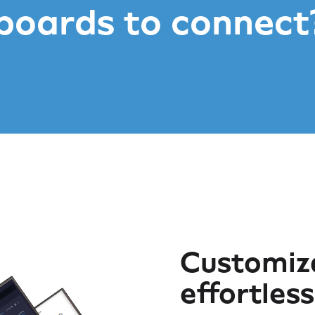
boards to connect
ls
Customiza
effortles