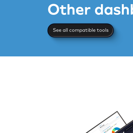
Other dash
See all compatible too
See all compatible tools