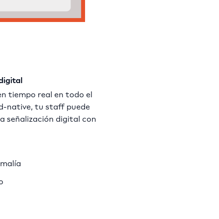
igital
n tiempo real en todo el
d-native, tu staff puede
a señalización digital con
omalía
o