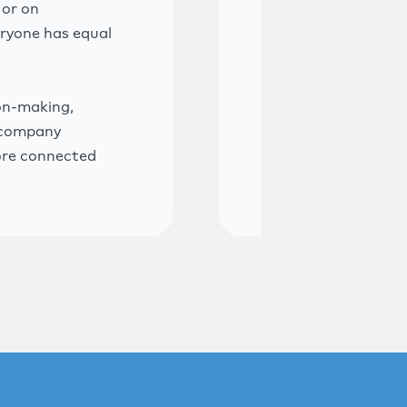
 or on
eryone has equal
on-making,
to company
ore connected