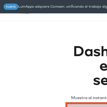
nuevo
LumApps adquiere Comeen: unificando el trabajo digi
Plataforma
Soluciones
R
Dash
e
se
Muestra al instant