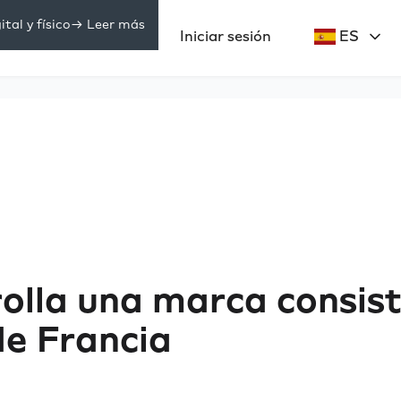
tal y físico
-> Leer más
Precios
Iniciar sesión
ES
ecursos
rrolla una marca consis
de Francia