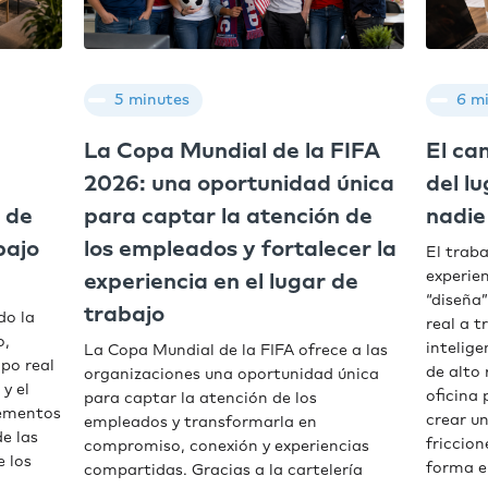
5 minutes
6 m
La Copa Mundial de la FIFA
El ca
2026: una oportunidad única
del l
 de
para captar la atención de
nadie
bajo
los empleados y fortalecer la
El trab
experien
experiencia en el lugar de
“diseña”
trabajo
do la
real a t
o,
intelige
La Copa Mundial de la FIFA ofrece a las
mpo real
de alto
organizaciones una oportunidad única
 y el
oficina 
para captar la atención de los
lementos
crear un
empleados y transformarla en
e las
friccio
compromiso, conexión y experiencias
e los
forma e
compartidas. Gracias a la cartelería