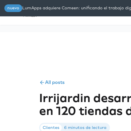
nuevo
LumApps adquiere Comeen: unificando el trabajo digi
Plataforma
Soluciones
R
All posts
Irrijardin desa
en 120 tiendas 
Clientes
6 minutos de lectura