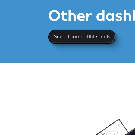
Other dash
See all compatible too
See all compatible tools