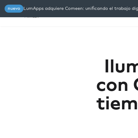
nuevo
LumApps adquiere Comeen: unificando el trabajo digi
Plataforma
Soluciones
R
Ilu
con 
tiem