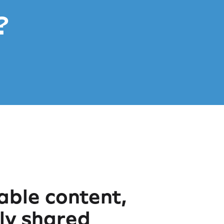
?
ble content,
sly shared