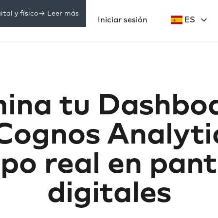
tal y físico
-> Leer más
Precios
Iniciar sesión
ES
ecursos
mina tu Dashbo
Cognos Analyti
po real en pant
digitales