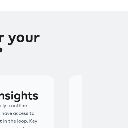
 your
?
nsights
lly frontline
 have access to
t in the loop. Key