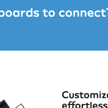
boards to connect
ls
Customiza
effortles