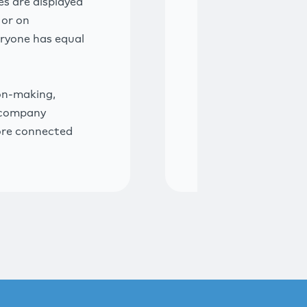
s are displayed
 or on
eryone has equal
on-making,
to company
ore connected