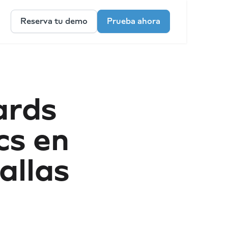
Reserva tu demo
Prueba ahora
ards
cs en
allas