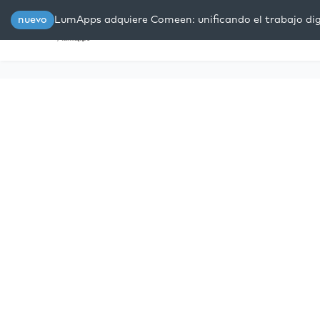
nuevo
LumApps adquiere Comeen: unificando el trabajo digi
Plataforma
Soluciones
R