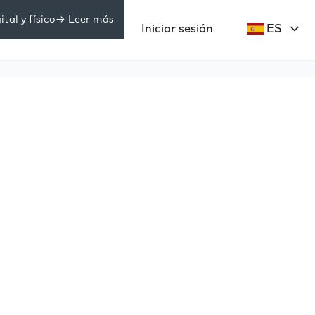
tal y físico
-> Leer más
Precios
Iniciar sesión
ES
ecursos