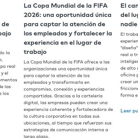
La Copa Mundial de la FIFA
El ca
2026: una oportunidad única
del l
 de
para captar la atención de
nadie
bajo
los empleados y fortalecer la
El trab
experien
experiencia en el lugar de
“diseña”
trabajo
do la
real a t
o,
intelige
La Copa Mundial de la FIFA ofrece a las
mpo real
de alto
organizaciones una oportunidad única
 y el
oficina 
para captar la atención de los
lementos
crear un
empleados y transformarla en
e las
friccio
compromiso, conexión y experiencias
e los
forma e
compartidas. Gracias a la cartelería
digital, las empresas pueden crear una
experiencia coherente y fortalecedora de
Leer pu
la cultura corporativa en todas sus
ubicaciones, al tiempo que refuerzan sus
estrategias de comunicación interna a
largo plazo.