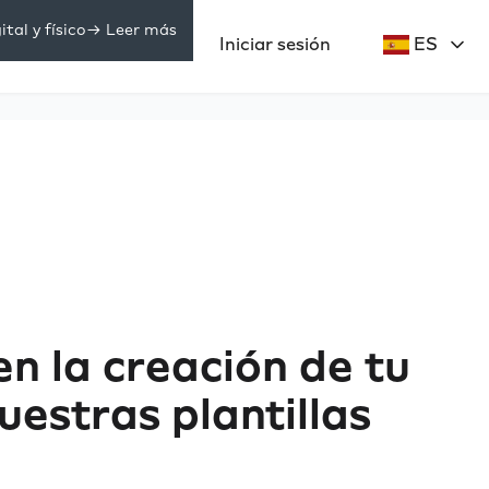
tal y físico
-> Leer más
Precios
Iniciar sesión
ES
ecursos
n la creación de tu
uestras plantillas