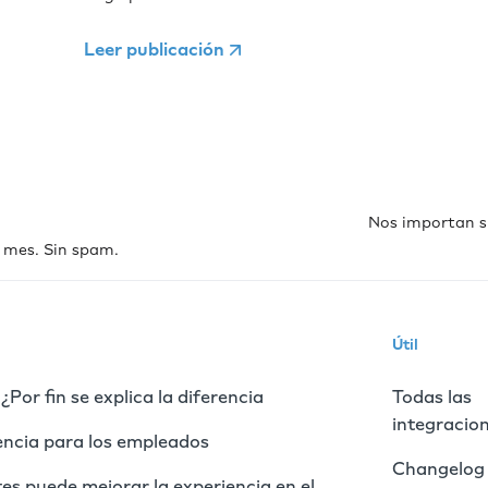
Leer publicación
Nos importan s
 mes. Sin spam.
Útil
Por fin se explica la diferencia
Todas las
integracio
encia para los empleados
Changelog
es puede mejorar la experiencia en el